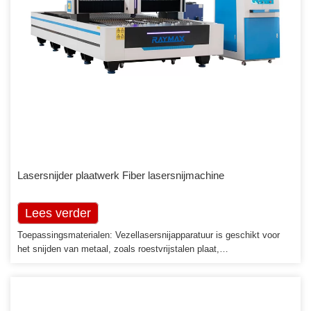
Lasersnijder plaatwerk Fiber lasersnijmachine
Lees verder
Toepassingsmaterialen: Vezellasersnijapparatuur is geschikt voor
het snijden van metaal, zoals roestvrijstalen plaat,
koolstofstaalplaat, gelegeerde staalplaat, kopersteet, gouden plaat,
strookplaat, titaniumplaat, staalplaat, buizen en pijpen enz.
Toepassingsindustrieën: Juwelen, keukengerei, chassis en kasten,
metalen buizen, lampen en lantaarns, metaalwaren, ijzerwaren,