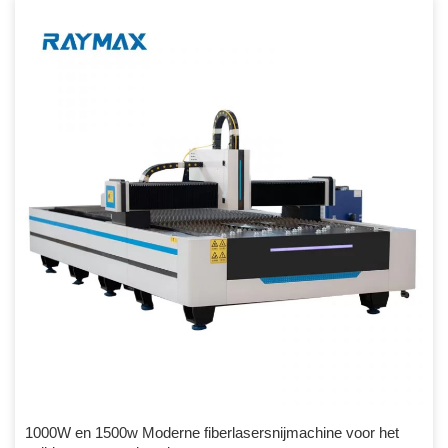
scheepsbouwindustrie, vliegtuigindustrie, hardware, decoratie en
Metaalverwerkingsservice. Belangrijkste kenmerken 1) 's Werelds
meest geavanceerde stabiele fiberlaser met kenmerken zoals een
lange levensduur […]
1000W en 1500w Moderne fiberlasersnijmachine voor het