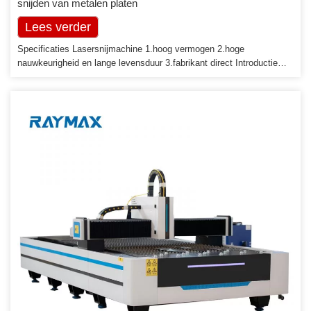
snijden van metalen platen
Lees verder
Specificaties Lasersnijmachine 1.hoog vermogen 2.hoge
nauwkeurigheid en lange levensduur 3.fabrikant direct Introductie
van lasersnijmachine Wij produceren verschillende soorten vezels,
YAG, CO2, lasermachines. Onze productenlijn omvat lasersnijden,
lasermarkeren, lasergraveermachines. Toepasbaar op verschillende
materialen zoals roestvrij staal, koolstofstaal, aluminium, messing,
koper, gegalvaniseerde platen en meer […]