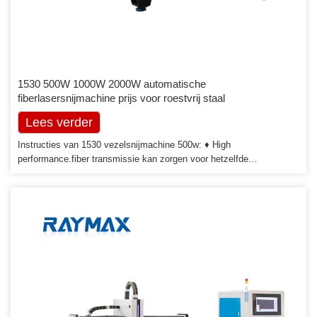
1530 500W 1000W 2000W automatische
fiberlasersnijmachine prijs voor roestvrij staal
Lees verder
Instructies van 1530 vezelsnijmachine 500w: ♦ High
performance.fiber transmissie kan zorgen voor hetzelfde
kwaliteitssnijeffect op elk punt van het materiaal. ♦ Hoge efficiëntie,
snelle snijsnelheid. foto-elektrische conversieratio van ongeveer
35%. ♦ Laag gasverbruik. Het heeft de snijtechnologie speciaal voor
stalen platen en produceert geen gas bij het snijden. ♦ Laag […]