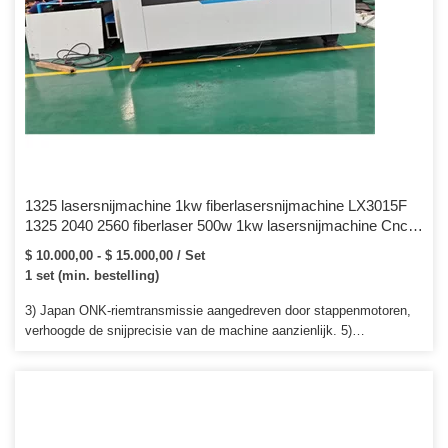
1325 lasersnijmachine 1kw fiberlasersnijmachine LX3015F
1325 2040 2560 fiberlaser 500w 1kw lasersnijmachine Cnc
metaallasersnijder Goedkoopste prijs
$ 10.000,00 - $ 15.000,00 / Set
1 set (min. bestelling)
3) Japan ONK-riemtransmissie aangedreven door stappenmotoren,
verhoogde de snijprecisie van de machine aanzienlijk. 5)
Afzuigventilator en pijpen, verwijder stof en rook om optische
onderdelen en de gebruiker te beschermen. Machine kan werken
zonder verbinding te maken met een 8) Geïmporteerde lens en
spiegels, zorgt voor een hoge snijprecisie.