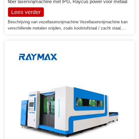
fiber lasersnijmachine met IPG, Raycus power voor metaal
Lees verder
Beschrijving van vezellasersnijmachine Vezellasersnijmachine kan
verschillende metalen snijden, zoals koolstofstaal / zacht staal,
roestvrij staal, gelegeerd staal, aluminium, titaniumlegering, enz. Het
heeft een hoge snijsnelheid en hoge snijprecisie. Werktafel maat
2513, 3015, 4015, 4020, 6015, 6020 kan worden aangepast.
Functies voor Fiber Laser Cutting Machine […]