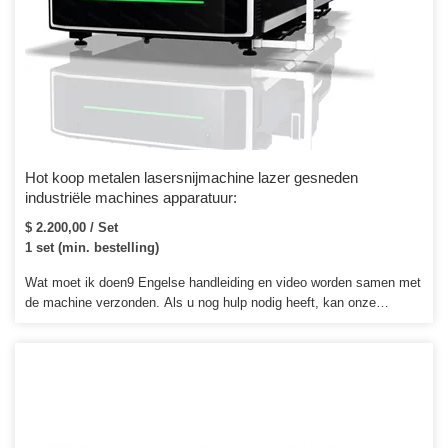
Hot koop metalen lasersnijmachine lazer gesneden
industriële machines apparatuur:
$ 2.200,00 / Set
1 set (min. bestelling)
Wat moet ik doen9 Engelse handleiding en video worden samen met
de machine verzonden. Als u nog hulp nodig heeft, kan onze
ingenieur u ook gratis begeleiden via wechat, skype of
videoconferentie. Als het nog steeds niet werkbaar is, kan onze
ingenieur aan boord gaan om u te begeleiden, maar er zijn enige
kosten nodig.