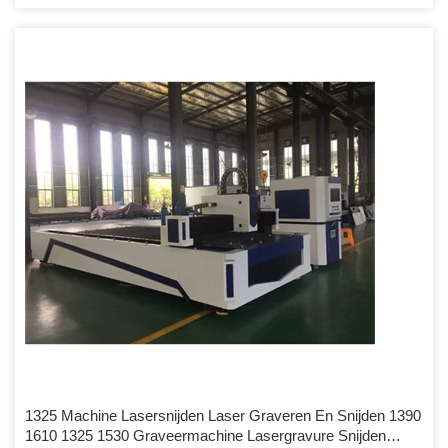
#. Als u van plan bent om de goedkoopste machine te kiezen, kan
de kwaliteit misschien niet worden gegarandeerd. De kwaliteit is de
belangrijkste factor die eerst moet worden overwogen voordat u een
houtsnijmachine kiest.
1325 Machine Lasersnijden Laser Graveren En Snijden 1390
1610 1325 1530 Graveermachine Lasergravure Snijden