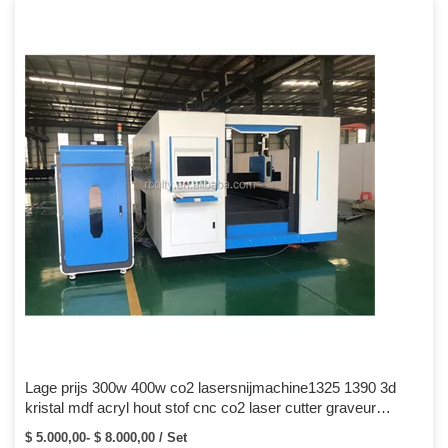
de garantie wanneer er een machinefout is, inclusief de
onderdeelfout. 3. We hebben 10 jaar ervaringsingenieur, kunnen u
leren hoe u de machine moet gebruiken en onderhouden en kunnen
op elk moment contact houden.
Lage prijs 300w 400w co2 lasersnijmachine1325 1390 3d
kristal mdf acryl hout stof cnc co2 laser cutter graveur
machiney
$ 5.000,00- $ 8.000,00 / Set