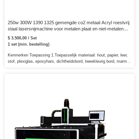
250w 300W 1390 1325 gemengde co2 metaal Acryl roestvrij
staal lasersnijmachine voor metalen plaat en niet-metalen
hout MDF
$ 3.500,00 / Set
1 set (min. bestelling)
Kenmerken Toepassing 1.Toepasselijk materiaal: hout, papier, leer,
stof, plexiglas, epoxyhars, dichtheidsbord, tweekleurig bord, marmer,
plastic, rubber, keramische tegels, kristal, bamboe en andere niet-
metalen materialen. Vermogen 90W Werkgebied 600*900 mm
Lasertype CO2-laser USB-poort Beschikbare CorelDraw-software
beschikbaar Verwante producten Nr. Productnaam Parameters 1.
Laserbuis 40-150 W Laserbuis 2. Voeding 40-150 W Laservoeding 3.
Besturingssysteem Trocen AWC708C Lite Ruida RDC6442G 4
mechanische onderdelen Maat: 400 * 600 600 * 900 mm enz.