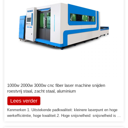
1000w 2000w 3000w cnc fiber laser machine snijden
roestvrij staal, zacht staal, aluminium
Lees verder
Kenmerken 1. Uitstekende padkwaliteit: kleinere laserpunt en hoge
werkefficiëntie, hoge kwaliteit.2. Hoge snijsnelheid: snijsnelheid is 2-
3 keer dan dezelfde CO2-lasersnijmachine.3. Stabiele werking:
adopteer de beste importvezellasers van de wereld, stabiele