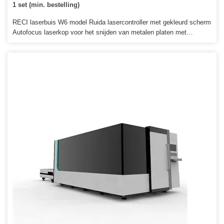
1 set (min. bestelling)
RECI laserbuis W6 model Ruida lasercontroller met gekleurd scherm
Autofocus laserkop voor het snijden van metalen platen met
hulpgas. Adopteer verzegelde co2-laserbuis, de belangrijkste
verbruiksartikelen zijn elektrische energie, waterkoeling, hulpgas en
laserlicht. We zijn altijd ontwikkeld tot het onderzoek en de fabrikant
van CNC-routers en lasersnijmachines.