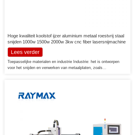
Hoge kwaliteit koolstof ijzer aluminium metaal roestvrij staal
snijden 1000w 1500w 2000w 3kw cnc fiber lasersnijmachine
Lees verder
Toepasselijke materialen en industrie Industrie: het is ontworpen
voor het snijden en verwerken van metaalplaten, zoals
plaatbewerking, machinefabricage en precisieverwerking, enz.
Materialen: roestvrij staal, koolstofstaal, aluminium, messing en
buizen, enz. Industrie: het is ontworpen voor metaal snijden en
verwerken van platen, zoals plaatbewerking, machinale fabricage en
precisiebewerking, enz. Materialen: roestvrij staal, […]