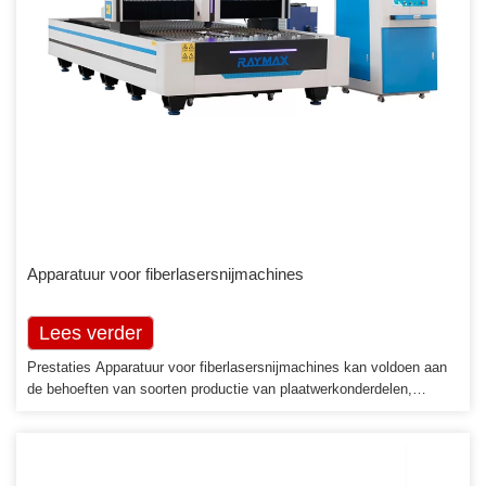
Apparatuur voor fiberlasersnijmachines
Lees verder
Prestaties Apparatuur voor fiberlasersnijmachines kan voldoen aan
de behoeften van soorten productie van plaatwerkonderdelen,
behalve dat ze zijn uitgerust met een geavanceerde
glasvezellasersnijder. Hoogwaardige servo-transmissieapparatuur,
geïmporteerd tandheugel en lineaire geleider, hebben ook het Harley-
laseronafhankelijke onderzoek en ontwikkeling van extrusiestaaf van