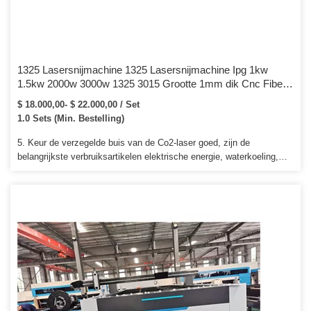
1325 Lasersnijmachine 1325 Lasersnijmachine Ipg 1kw
1.5kw 2000w 3000w 1325 3015 Grootte 1mm dik Cnc Fiber
lasersnijmachine
$ 18.000,00- $ 22.000,00 / Set
1.0 Sets (Min. Bestelling)
5. Keur de verzegelde buis van de Co2-laser goed, zijn de
belangrijkste verbruiksartikelen elektrische energie, waterkoeling,
hulpgas en laserlicht. 6. Eenvoudige structuur, eenvoudige
bediening, stabiel laserapparaat en lage onderhoudskosten. Onze
cnc-routers worden veel gebruikt voor de reclame-, houtbewerking-,
schimmel-, steen-, metaalindustrie.