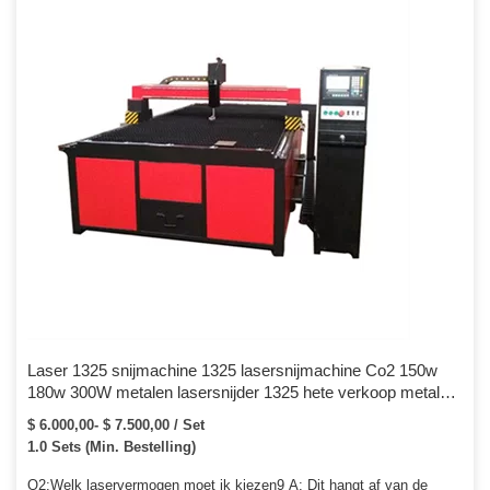
aluminiumlegering, portaaldraaibankbed, aangenomen om […]
Laser 1325 snijmachine 1325 lasersnijmachine Co2 150w
180w 300W metalen lasersnijder 1325 hete verkoop metalen
lasersnijmachine voor roestvrij staal en niet-metaal
$ 6.000,00- $ 7.500,00 / Set
1.0 Sets (Min. Bestelling)
Q2:Welk laservermogen moet ik kiezen9 A: Dit hangt af van de