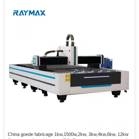
prestaties, belangrijke onderdelen kunnen 100.000 uur bereiken; 4.
Hoog rendement voor foto-elektrische conversie: vergelijk met CO2-
lasersnijmachine, fiberlaser […]
China goede fabricage 1kw,1500w,2kw, 3kw,4kw,6kw, 12kw