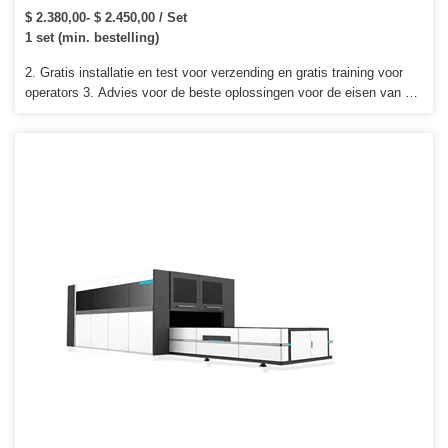
100W
$ 2.380,00- $ 2.450,00 / Set
1 set (min. bestelling)
2. Gratis installatie en test voor verzending en gratis training voor
operators 3. Advies voor de beste oplossingen voor de eisen van de
klant. zoals reclame cnc router, metalen cnc router, hout cnc router,
steen cnc router enzovoort. Q5: Wat is de garantie, voor het geval
de machine kapot gaat9 De machine heeft een jaar garantie.