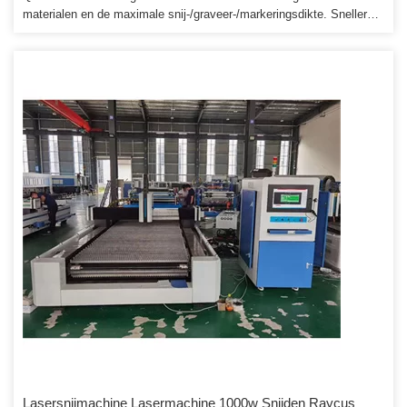
materialen en de maximale snij-/graveer-/markeringsdikte. Snellere
levering, we zullen onze enige agent ondersteunen om de voorraad
te doen als een goede verkoop, dan handiger en nuttiger. Als de
verkoop goed is, zullen we enkele beroemde tentoonstellingsbeurzen
in de buurt of in de omgeving organiseren en onze volledige steun
geven aan onze agenten op de beurs.
Lasersnijmachine Lasermachine 1000w Snijden Raycus